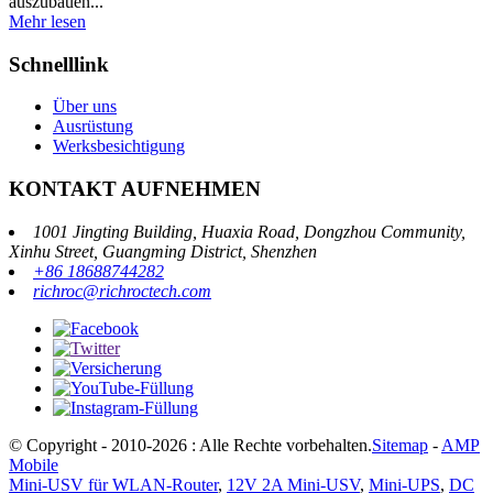
auszubauen...
Mehr lesen
Schnelllink
Über uns
Ausrüstung
Werksbesichtigung
KONTAKT AUFNEHMEN
1001 Jingting Building, Huaxia Road, Dongzhou Community,
Xinhu Street, Guangming District, Shenzhen
+86 18688744282
richroc@richroctech.com
© Copyright - 2010-2026 : Alle Rechte vorbehalten.
Sitemap
-
AMP
Mobile
Mini-USV für WLAN-Router
,
12V 2A Mini-USV
,
Mini-UPS
,
DC