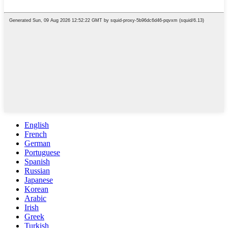
English
French
German
Portuguese
Spanish
Russian
Japanese
Korean
Arabic
Irish
Greek
Turkish