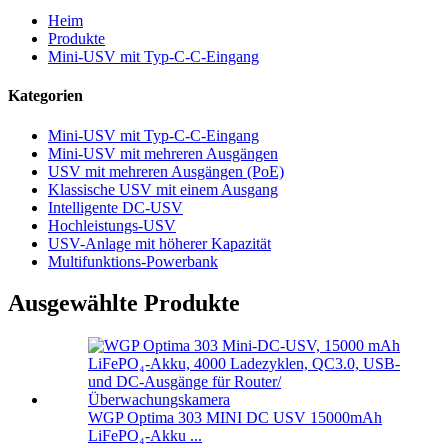
Heim
Produkte
Mini-USV mit Typ-C-C-Eingang
Kategorien
Mini-USV mit Typ-C-C-Eingang
Mini-USV mit mehreren Ausgängen
USV mit mehreren Ausgängen (PoE)
Klassische USV mit einem Ausgang
Intelligente DC-USV
Hochleistungs-USV
USV-Anlage mit höherer Kapazität
Multifunktions-Powerbank
Ausgewählte Produkte
WGP Optima 303 MINI DC USV 15000mAh
LiFePO₄-Akku ...