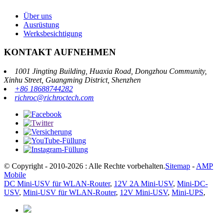
Über uns
Ausrüstung
Werksbesichtigung
KONTAKT AUFNEHMEN
1001 Jingting Building, Huaxia Road, Dongzhou Community,
Xinhu Street, Guangming District, Shenzhen
+86 18688744282
richroc@richroctech.com
© Copyright - 2010-2026 : Alle Rechte vorbehalten.
Sitemap
-
AMP
Mobile
DC Mini-USV für WLAN-Router
,
12V 2A Mini-USV
,
Mini-DC-
USV
,
Mini-USV für WLAN-Router
,
12V Mini-USV
,
Mini-UPS
,