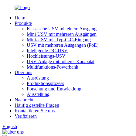
Heim
Produkte
Klassische USV mit einem Ausgang
Mini-USV mit mehreren Ausgängen
Mini-USV mit Typ-C-C-Eingang
USV mit mehreren Ausgängen (PoE)
Intelligente DC-USV
Hochleistungs-USV
USV-Anlage mit höherer Kapazität
Multifunktions-Powerbank
Über uns
Ausrüstung
Produktionsprozess
Forschung und Entwicklung
Ausstellung
Nachricht
Häufig gestellte Fragen
Kontaktieren Sie uns
Verifizieren
English