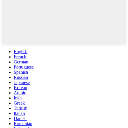
English
French
German
Portuguese
Spanish
Russian
Japanese
Korean
Arabic
Irish
Greek
Turkish
Italian
Danish
Romanian